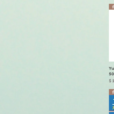
Y
5
價
$ 