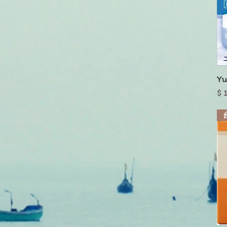
Y
價
$ 