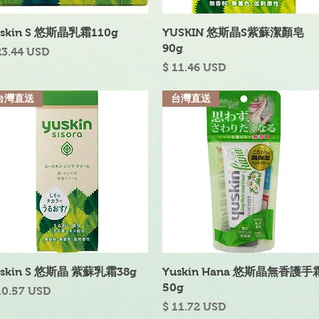
快速瀏覽
快速瀏覽
uskin S 悠斯晶乳霜110g
YUSKIN 悠斯晶S紫蘇潔顏皂
90g
格
23.44 USD
價格
$ 11.46 USD
台灣直送
台灣直送
快速瀏覽
快速瀏覽
uskin S 悠斯晶 紫蘇乳霜38g
Yuskin Hana 悠斯晶無香護手
50g
格
10.57 USD
價格
$ 11.72 USD