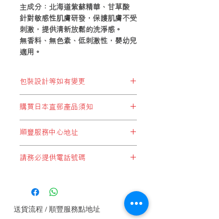
主成分：
北海道紫蘇精華、甘草酸
針對敏感性肌膚研發，保護肌膚不受
刺激，提供清新放鬆的洗淨感。
無香料、無色素、低刺激性，嬰幼兒
適用。
包裝設計等如有變更
※包裝設計等如有變更，恕不另行通
購買日本直郵產品須知
知。
顧客於購買結帳時，所選擇運費設定
順豐服務中心地址
* 必須選擇以下兩個:
順豐站地址
"日本直郵至順豐站取件"
或
"日本集運至
請務必提供電話號碼
順便智能櫃地址
香港(香港段運費自付)"
順豐服務點地址
如未能提供電話號碼順豐快遞是不會接
順豐速運服務中心地址
收郵件, 請務必提供電話號碼.
* 切勿選擇:
"本地發貨商品"
，此設定為於香港發貨
的產品，客戶如錯誤選擇這設定，本公
送貨流程 / 順豐服務點地址
司將會代客改為
"香港段運費自付"
方式