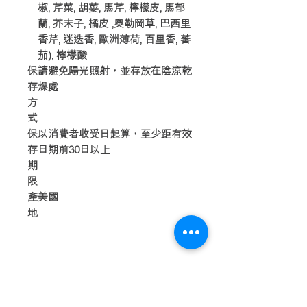
椒, 芹菜, 胡荽, 馬芹, 檸檬皮, 馬郁
蘭, 芥末子, 橘皮 ,奧勒岡草, 巴西里
香芹, 迷迭香, 歐洲薄荷, 百里香, 蕃
茄), 檸檬酸
保
請避免陽光照射，並存放在陰涼乾
存
燥處
方
式
保
以消費者收受日起算，至少距有效
存
日期前30日以上
期
限
產
美國
地
順豐運費參考
2023-2-1