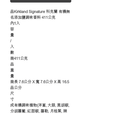
品
Kirkland Signature 科克蘭 有機無
名
添加鹽調味香料 411公克
內
1入
容
量
/
入
數
商
411公克
品
重
量
商
長 7.6公分 X 寬 7.6公分 X 高 16.5
品
公分
尺
寸
成
有機調味植物(洋蔥, 大蒜, 黑胡椒,
分
胡蘿蔔, 紅甜椒, 羅勒, 月桂葉, 辣