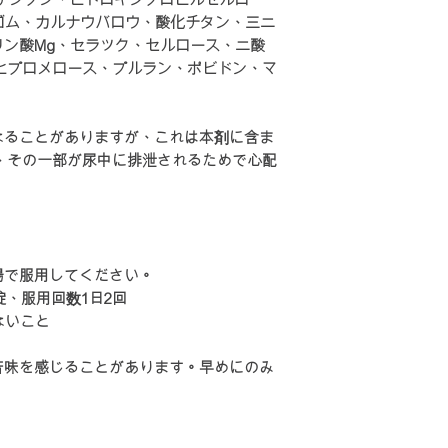
ゴム、カルナウバロウ、酸化チタン、三二
5-6kg
ン酸Mg、セラック、セルロース、二酸
ヒプロメロース、プルラン、ポビドン、マ
6-7kg
7-8kg
なることがありますが、これは本剤に含ま
、その一部が尿中に排泄されるためで心配
8-9kg
9-10kg
日本集運香港
湯で服用してください。
（香港段運費自付
錠、服用回数1日2回
ないこと
0-1kg
苦味を感じることがあります。早めにのみ
1-2kg
2-3kg