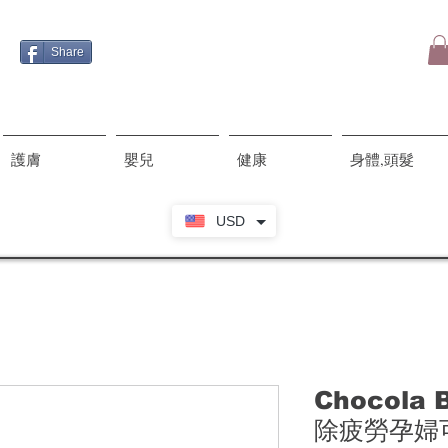
Share
護膚
嬰兒
健康
身體,頭髮
USD
Chocola 
除疲勞孕婦