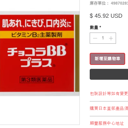
庫存單位： 49870281
價
$ 45.92 USD
數量
*
新增至購物車
包裝設計等如有變
※包裝設計等如有變
購買日本直郵產品
顧客於購買結帳時，
順豐服務中心地址