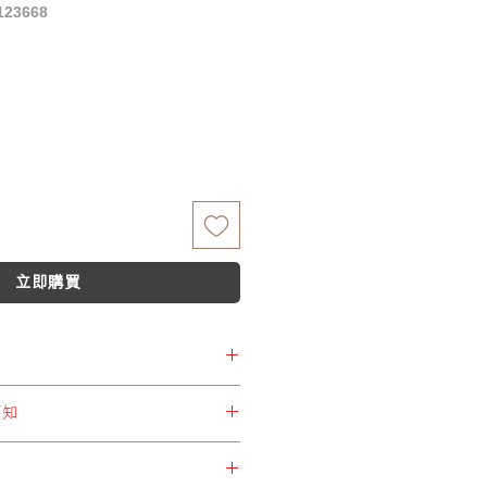
23668
格
立即購買
更
更，恕不另行通知。
須知
所選擇運費設定