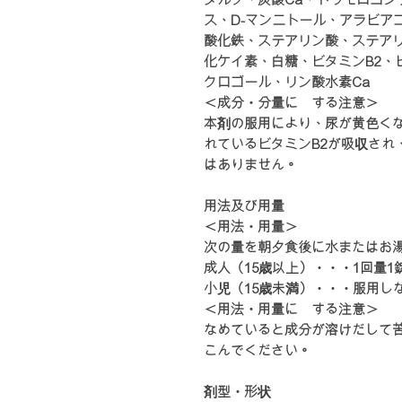
ス、D-マンニトール、アラビア
酸化鉄、ステアリン酸、ステアリ
化ケイ素、白糖、ビタミンB2、
クロゴール、リン酸水素Ca
＜成分・分量に関する注意＞
本剤の服用により、尿が黄色く
れているビタミンB2が吸収され
はありません。
用法及び用量
＜用法・用量＞
次の量を朝夕食後に水またはお
成人（15歳以上）・・・1回量1
小児（15歳未満）・・・服用し
＜用法・用量に関する注意＞
なめていると成分が溶けだして
こんでください。
剤型・形状