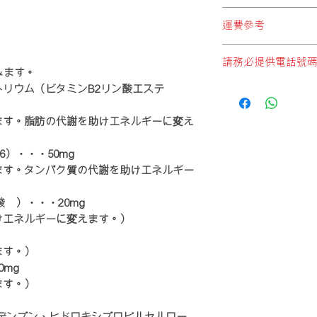
* 必須選擇以下兩個:
順豐站地址
"日本直郵至順豐站取
運費參考
順便智能櫃地址
自付)"
順豐服務點地址
*請注意，運費計算不
順豐速運服務中心地
請務必提供電話號
*每件產品重量以本公
* 切勿選擇:
みます。
*顧客購物時於購物車
"本地發貨商品"
，此設
如未能提供電話號碼順
リウム（ビタミンB2リン酸エステ
1 JAN, 2018
誤選擇這設定，本公
供電話號碼.
式付運， 即香港本
ます。脂肪の代謝を助けエネルギーに変え
香港段運費。
本
公司
日本直郵至
(順豐站取件)或(工
）・・・50mg
宇)
ます。タンパク質の代謝を助けエネルギー
0-1kg
塩）・・・20mg
けエネルギーに変えます。）
1-2kg
ます。）
2-3kg
mg
3-4kg
ます。）
4-5kg
デンプン、ヒドロキシプロピルセルロー