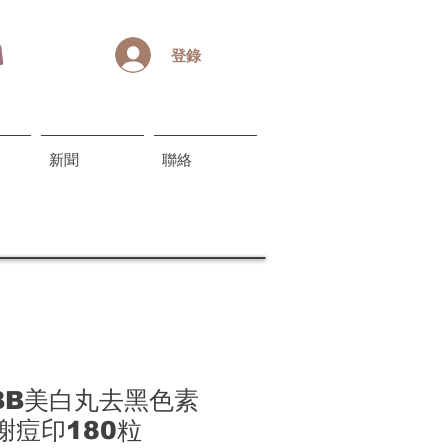
登錄
新聞
聯絡
a BB美白丸去黑色素
謝痘印180粒