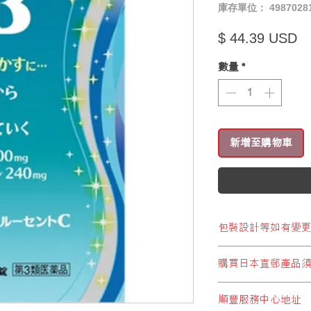
庫存單位： 49870281
價
$ 44.39 USD
數量
*
新增至購物車
包裝設計等如有變
※包裝設計等如有變
購買日本直郵產品
顧客於購買結帳時，
順豐服務中心地址