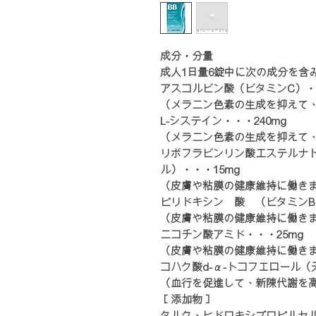
成分・分量
成人1日量6錠中に次の成分を含
アスコルビン酸（ビタミンC）・・
（メラニン色素の生成を抑えて
L-システイン・・・240mg
（メラニン色素の生成を抑えて
リボフラビンリン酸エステルナト
ル）・・・15mg
（皮膚や粘膜の健康維持に働き
ピリドキシン塩酸塩（ビタミンB6
（皮膚や粘膜の健康維持に働き
ニコチン酸アミド・・・25mg
（皮膚や粘膜の健康維持に働き
コハク酸d-α-トコフェロール（
（血行を促進して、新陳代謝を
［添加物］
タルク、ヒドロキシプロピルセ