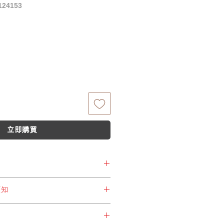
24153
格
立即購買
更
更，恕不另行通知。
須知
所選擇運費設定