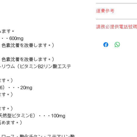
* 必須選擇以下兩個:
順豐站地址
"日本直郵至順豐站取
運費參考
順便智能櫃地址
自付)"
順豐服務點地址
*請注意，運費計算不
順豐速運服務中心地
請務必提供電話號
*每件產品重量以本公
* 切勿選擇:
みます。
*顧客購物時於購物車
"本地發貨商品"
，此設
如未能提供電話號碼順
・600mg
1 JAN, 2018
誤選擇這設定，本公
供電話號碼.
、色素沈着を改善します。）
式付運， 即香港本
香港段運費。
本
公司
日本直郵至
、色素沈着を改善します。）
(順豐站取件)或(工
リウム（ビタミンB2リン酸エステ
宇)
ます。）
0-1kg
）・・・20mg
ます。）
1-2kg
ます。）
2-3kg
天然型ビタミンE）・・・100mg
3-4kg
高めます。）
4-5kg
ルロース、酸化チタン、ステアリン酸