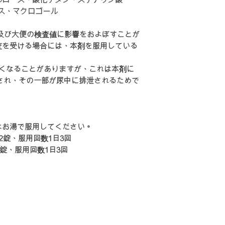
ス、マクロゴール
5-6kg
及び大便の検査値に影響をおよぼすことが
6-7kg
査を受ける場合には、本剤を服用している
。
7-8kg
色くなることがありますが、これは本剤に
され、その一部が尿中に排泄されるためで
8-9kg
9-10kg
はお湯で服用してください。
日本集運香港
2錠、服用回数1日3回
（香港段運費自付
1錠、服用回数1日3回
0-1kg
1-2kg
2-3kg