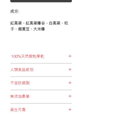
成分:
紅高粱、紅高粱爆谷、白高粱、松
子、焗黃豆、大米爆
100%天然穀物果乾
拒絕加入化學食材以減低成分，而優質
人類食品級別
穀物能提供身體必須的胺基酸、維他
命、礦物質及纖維素等多種必要成分，
BRIDIE’S PARTY所精選的每項食
給予全面而豐富營養，同時亦有助提升
不含防腐劑
材，均為人類可食用級別，超卓品質給
消化能力，讓腸道及毛色更健康亮澤。
予飼主最強信心！
過量的防腐劑會影響身體新陳代謝平
無添加農藥
衡，輕者會產生過敏、流口水、嘔吐、
心悸等症狀；嚴重者對肝臟及腎臟造成
長時間接觸低劑量的農藥，有導致慢
負擔，同時會增加致癌風險。為了您的
衛生可靠
性中毒的機會。BRIDIE’S PARTY堅持
愛寵健康，BRIDIE’S PARTY拒絕加添