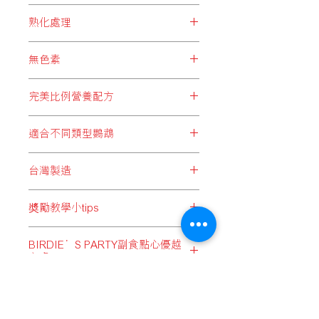
守護愛寵健康，選取不含農藥的天然成
BRIDIE’S PARTY所選用之每項食
防腐劑，減低各種健康風險。
分，把大自然最優質的食材，成為愛寵
熟化處理
材，由生產、拼配以至包裝過程，均注
們的最健康之選。
重衛生，避免不必要的細菌、病毒或灰
BRIDIE’S PARTY精心挑選之各款穀
塵等污染。
無色素
物，均經過熟化處理，令穀物中之澱粉
1質更有效地被分解，提高穀物能量，
服用人工色素過多，不但對身體造成
將當中營養發揮至最大效；同時全面降
完美比例營養配方
不必要的負擔，更有機會導致生育力下
低穀物發芽機會，避免毒素積聚。
降、過敏、氣喘等症狀。BRIDIE’S
BRIDIE’S PARTY以精準的比例，針
PARTY不含任何人工色素，確保愛寵身
適合不同類型鸚鵡
對不同大小種類的鸚鵡，拼配出均衡完
體輕鬆無負擔。
善的天然飼料，蘊含豐富蛋白質、維他
為配合各類型鸚鵡需要，BRIDIE’S
命及礦物質等多種營養，為愛寵提供每
台灣製造
PARTY分別配備5款適合不同大小體型
日最佳膳食之選。
鸚鵡、並分有殼及無殼飼料，以迎合不
台灣擁有成熟的飼料製作技術及經
同鸚鵡需要。
奬勵教學小tips
驗，尤其在鸚鵡及雀鳥飼料上，於亞洲
區更屬領先地位，BRIDIE’S PARTY為
當鸚鵡小朋友不肯回籠時，或呼喚牠們
鸚鵡們提供優質而價格合理的飼料選
BIRDIE’S PARTY副食點心優越
「過來」時，可用BIRDIE’S PARTY鸚
擇，M.I.T（Made In Taiwan）品質更是
之處
鵡綜合營養小食作為鼓勵，來提升小朋
備受肯定。
友們的動力！
水果、果乾：以低溫烘焙，盡量保留
當小朋友生病時，可作補充體力之營養
果乾內之維他命，可帶給小朋友更均衡
品
的營養。