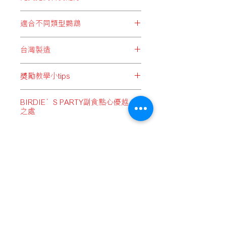
不必要的負擔，更有機會導致生育力下
低穀物發芽機會，避免毒素積聚。
降、過敏、氣喘等症狀。BRIDIE’S
BRIDIE’S PARTY以精準的比例，針
PARTY不含任何人工色素，確保愛寵身
適合不同類型鸚鵡
對不同大小種類的鸚鵡，拼配出均衡完
體輕鬆無負擔。
善的天然飼料，蘊含豐富蛋白質、維他
為配合各類型鸚鵡需要，BRIDIE’S
命及礦物質等多種營養，為愛寵提供每
台灣製造
PARTY分別配備5款適合不同大小體型
日最佳膳食之選。
鸚鵡、並分有殼及無殼飼料，以迎合不
台灣擁有成熟的飼料製作技術及經
同鸚鵡需要。
奬勵教學小tips
驗，尤其在鸚鵡及雀鳥飼料上，於亞洲
區更屬領先地位，BRIDIE’S PARTY為
當鸚鵡小朋友不肯回籠時，或呼喚牠們
鸚鵡們提供優質而價格合理的飼料選
BIRDIE’S PARTY副食點心優越
「過來」時，可用BIRDIE’S PARTY鸚
擇，M.I.T（Made In Taiwan）品質更是
之處
鵡綜合營養小食作為鼓勵，來提升小朋
備受肯定。
友們的動力！
水果、果乾：以低溫烘焙，盡量保留
當小朋友生病時，可作補充體力之營養
果乾內之維他命，可帶給小朋友更均衡
品
的營養。
與小朋友互動時，若成功聽取指令，則
小米穗：被譽為最佳且最能引誘寵物鸚
送貨流程 / 順豐服務點地址
以此作為奬品
鵡的天然食品的小米穗，保留全支完整
售賣及退貨條款
狀態，以模仿大自然生態啄食境況，讓
小朋友從莖上自行啄取，吃起來比平常
私隱權保護政策
主食更有趣。而小米穗蘊含豐富維他命
付款方式
及鐵、鋅等微量元素，帶給小朋友健康
又好玩的體驗。