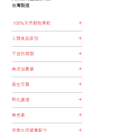
台灣製造
100%天然穀物果乾
拒絕加入化學食材以減低成分，而優質
人類食品級別
穀物能提供身體必須的胺基酸、維他
命、礦物質及纖維素等多種必要成分，
BRIDIE’S PARTY所精選的每項食
給予全面而豐富營養，同時亦有助提升
不含防腐劑
材，均為人類可食用級別，超卓品質給
消化能力，讓腸道及毛色更健康亮澤。
予飼主最強信心！
過量的防腐劑會影響身體新陳代謝平
無添加農藥
衡，輕者會產生過敏、流口水、嘔吐、
心悸等症狀；嚴重者對肝臟及腎臟造成
長時間接觸低劑量的農藥，有導致慢
負擔，同時會增加致癌風險。為了您的
衛生可靠
性中毒的機會。BRIDIE’S PARTY堅持
愛寵健康，BRIDIE’S PARTY拒絕加添
守護愛寵健康，選取不含農藥的天然成
BRIDIE’S PARTY所選用之每項食
防腐劑，減低各種健康風險。
分，把大自然最優質的食材，成為愛寵
熟化處理
材，由生產、拼配以至包裝過程，均注
們的最健康之選。
重衛生，避免不必要的細菌、病毒或灰
BRIDIE’S PARTY精心挑選之各款穀
塵等污染。
無色素
物，均經過熟化處理，令穀物中之澱粉
1質更有效地被分解，提高穀物能量，
服用人工色素過多，不但對身體造成
將當中營養發揮至最大效；同時全面降
完美比例營養配方