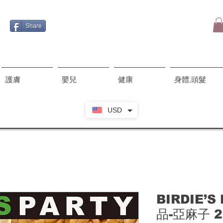
Share
護膚
嬰兒
健康
身體,頭髮
USD
BIRDIE’
品-亞麻子 2