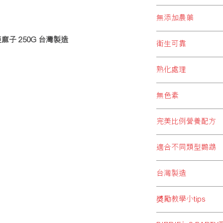
過量的防腐劑會影響
無添加農藥
敏、流口水、嘔吐、
成負擔，同時會增加
長時間接觸低劑量的
-亞麻子 250G 台灣製造
BRIDIE’S PA
衛生可靠
BRIDIE’S PA
然成分，把大自然最
BRIDIE’S PA
選。
熟化處理
包裝過程，均注重衛
等污染。
BRIDIE’S PA
無色素
理，令穀物中之澱粉
量，將當中營養發揮
服用人工色素過多，
會，避免毒素積聚。
完美比例營養配方
機會導致生育力下降、
PARTY不含任何人
BRIDIE’S PA
適合不同類型鸚鵡
鵡，拼配出均衡完善
命及礦物質等多種營
為配合各類型鸚鵡需要，
台灣製造
適合不同大小體型鸚
同鸚鵡需要。
台灣擁有成熟的飼料
奬勵教學小tips
飼料上，於亞洲區更屬領
鵡們提供優質而價格合理的
當鸚鵡小朋友不肯回
Taiwan）品質更是