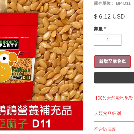
庫存單位： BP-D11
價
$ 6.12 USD
數量
*
新增至購物車
100%天然穀物果乾
拒絕加入化學食材以
人類食品級別
須的胺基酸、維他命
給予全面而豐富營養
BRIDIE’S PA
及毛色更健康亮澤。
不含防腐劑
別，超卓品質給予飼