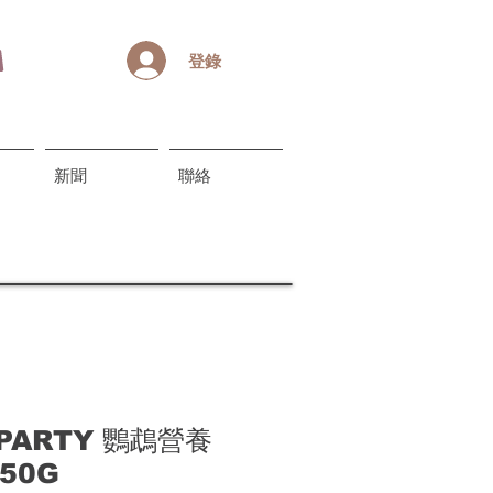
登錄
新聞
聯絡
S PARTY 鸚鵡營養
50G