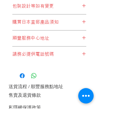
包裝設計等如有變更
※包裝設計等如有變更，恕不另行通
購買日本直郵產品須知
知。
顧客於購買結帳時，所選擇運費設定
順豐服務中心地址
* 必須選擇以下兩個:
順豐站地址
"日本直郵至順豐站取件"
或
"日本集運至
請務必提供電話號碼
順便智能櫃地址
香港(香港段運費自付)"
順豐服務點地址
如未能提供電話號碼順豐快遞是不會接
順豐速運服務中心地址
收郵件, 請務必提供電話號碼.
* 切勿選擇:
"本地發貨商品"
，此設定為於香港發貨
的產品，客戶如錯誤選擇這設定，本公
送貨流程 / 順豐服務點地址
司將會代客改為
"香港段運費自付"
方式
售賣及退貨條款
付運， 即香港本土運費將由順豐發
出，顧客收件自行付香港段運費。
本
公
私隱權保護政策
司或要求補回運費差價。
付款方式
聯繫我們