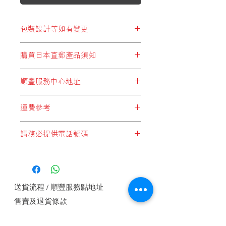
包裝設計等如有變更
※包裝設計等如有變更，恕不另行通
購買日本直郵產品須知
知。
顧客於購買結帳時，所選擇運費設定
順豐服務中心地址
* 必須選擇以下兩個:
順豐站地址
"日本直郵至順豐站取件"
或
"日本集運至
運費參考
順便智能櫃地址
香港(香港段運費自付)"
順豐服務點地址
*請注意，運費計算不足一公斤亦是一
順豐速運服務中心地址
請務必提供電話號碼
公斤計算*
* 切勿選擇:
*每件產品重量以本公司設定為準*
"本地發貨商品"
，此設定為於香港發貨
如未能提供電話號碼順豐快遞是不會接
*顧客購物時於購物車內會自動計算整
的產品，客戶如錯誤選擇這設定，本公
收郵件, 請務必提供電話號碼.
體重量及運費*
司將會代客改為
"香港段運費自付"
方式
1 JAN, 2018
付運， 即香港本土運費將由順豐發
送貨流程 / 順豐服務點地址
出，顧客收件自行付香港段運費。
本
公
售賣及退貨條款
司或要求補回運費差價。
日本直郵至
(順豐站取件)或(工商業
私隱權保護政策