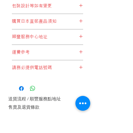
包裝設計等如有變更
※包裝設計等如有變更，恕不另行通
購買日本直郵產品須知
知。
顧客於購買結帳時，所選擇運費設定
順豐服務中心地址
* 必須選擇以下兩個:
順豐站地址
"日本直郵至順豐站取件"
或
"日本集運至
運費參考
順便智能櫃地址
香港(香港段運費自付)"
順豐服務點地址
*請注意，運費計算不足一公斤亦是一
順豐速運服務中心地址
請務必提供電話號碼
公斤計算*
* 切勿選擇:
*每件產品重量以本公司設定為準*
"本地發貨商品"
，此設定為於香港發貨
如未能提供電話號碼順豐快遞是不會接
*顧客購物時於購物車內會自動計算整
的產品，客戶如錯誤選擇這設定，本公
收郵件, 請務必提供電話號碼.
體重量及運費*
司將會代客改為
"香港段運費自付"
方式
1 JAN, 2018
付運， 即香港本土運費將由順豐發
送貨流程 / 順豐服務點地址
出，顧客收件自行付香港段運費。
本
公
售賣及退貨條款
司或要求補回運費差價。
日本直郵至
(順豐站取件)或(工商業
私隱權保護政策
樓宇)
付款方式