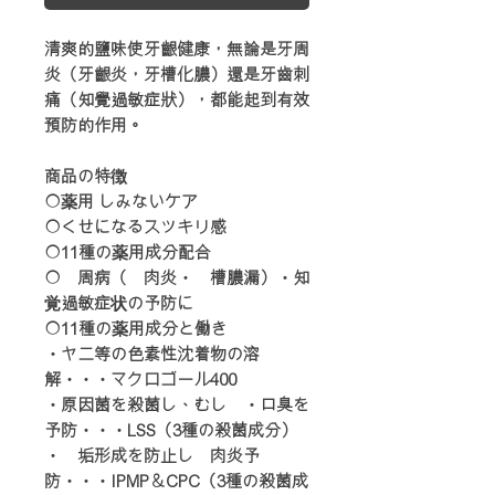
清爽的鹽味使牙齦健康，無論是牙周
炎（牙齦炎，牙槽化膿）還是牙齒刺
痛（知覺過敏症狀），都能起到有效
預防的作用。
商品の特徴
○薬用 しみないケア
○くせになるスッキリ感
○11種の薬用成分配合
○歯周病（歯肉炎・歯槽膿漏）・知
覚過敏症状の予防に
○11種の薬用成分と働き
・ヤニ等の色素性沈着物の溶
解・・・マクロゴール400
・原因菌を殺菌し、むし歯・口臭を
予防・・・LSS（3種の殺菌成分）
・歯垢形成を防止し歯肉炎予
防・・・IPMP＆CPC（3種の殺菌成