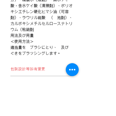
酸・含水ケイ酸（清掃剤）、ポリオ
キシエチレン硬化ヒマシ油（可溶
剤）、ラウリル硫酸塩（発泡剤）、
カルボキシメチルセルロースナトリ
ウム（粘結剤
用法及び用量
＜使用方法＞
適当量を歯ブラシにとり、歯及び歯
ぐきをブラッシングします。
包裝設計等如有變更
※包裝設計等如有變更，恕不另行通
購買日本直郵產品須知
知。
顧客於購買結帳時，所選擇運費設定
順豐服務中心地址
* 必須選擇以下兩個:
順豐站地址
"日本直郵至順豐站取件"
或
"日本集運至
運費參考
順便智能櫃地址
香港(香港段運費自付)"