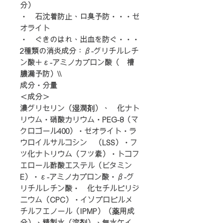
分）
・歯石沈着防止、口臭予防・・・ゼ
オライト
・歯ぐきのはれ、出血を防ぐ・・・
2種類の消炎成分：β-グリチルレチ
ン酸＋ε-アミノカプロン酸（歯槽
膿漏予防）\\
成分・分量
＜成分＞
濃グリセリン（湿潤剤）、塩化ナト
リウム・硝酸カリウム・PEG-8（マ
クロゴール400）・ゼオライト・ラ
ウロイルサルコシン塩（LSS）・フ
ッ化ナトリウム（フッ素）・トコフ
ェロール酢酸エステル（ビタミン
E）・ε-アミノカプロン酸・β-グ
リチルレチン酸・塩化セチルピリジ
ニウム（CPC）・イソプロピルメ
チルフェノール（IPMP）（薬用成
分）、精製水（溶剤）、無水ケイ