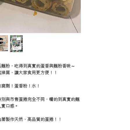
以後每0.5kg/$18
以後每1kg/$36
1kg=$45
1.5kg=$63
2.kg=$81
2.5kg=$99.....
石麵粉，吃得到真實的蛋香與麵粉香味～
處掉屑，讓大家食用更方便！！
防腐劑！蛋香粉！水！
特別與市售蛋捲完全不同，嚐的到真實的麵
扎實口感。
執著製作天然、高品質的蛋捲！！