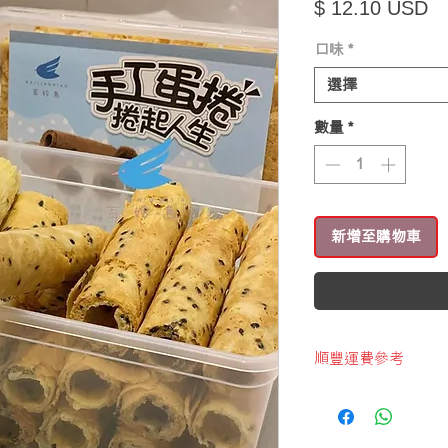
價
$ 12.10 USD
口味
*
選擇
數量
*
新增至購物車
順豐運費參考
2023-2-1
首公斤$45