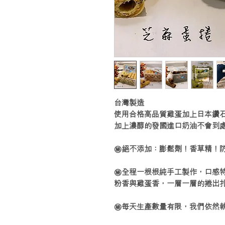
台灣製造
使用合格高品質雞蛋加上日本鑽
加上濃醇的發國進口奶油不會到
㊙️絕不添加：膨鬆劑！香草精！
㊙️全程一根根純手工製作，口感
粉香與雞蛋香，一層一層的捲出
㊙️每天生產數量有限，我們依然