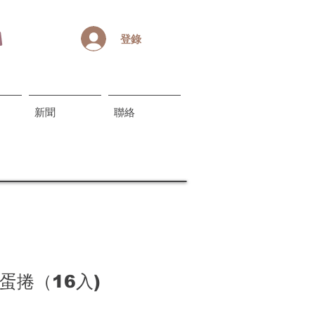
登錄
新聞
聯絡
蛋捲（16入)