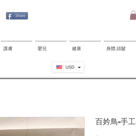
Share
護膚
嬰兒
健康
身體,頭髮
USD
百妗鳥-手工