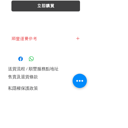
立即購買
順豐運費參考
2023-2-1
首公斤$45
以後每0.5kg/$18
送貨流程 / 順豐服務點地址
以後每1kg/$36
售賣及退貨條款
1kg=$45
私隱權保護政策
1.5kg=$63
付款方式
2.kg=$81
2.5kg=$99.....
聯繫我們
關注我們