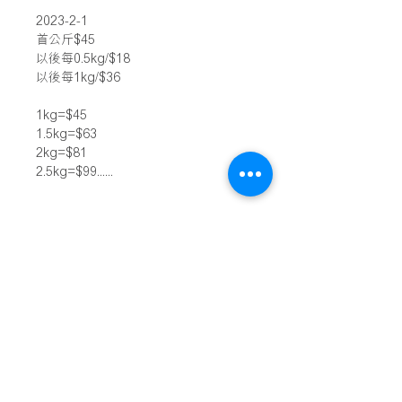
2023-2-1
首公斤$45
以後每0.5kg/$18
以後每1kg/$36
1kg=$45
1.5kg=$63
2kg=$81
2.5kg=$99......
送貨流程 / 順豐服務點地址
售賣及退貨條款
私隱權保護政策
付款方式
聯繫我們