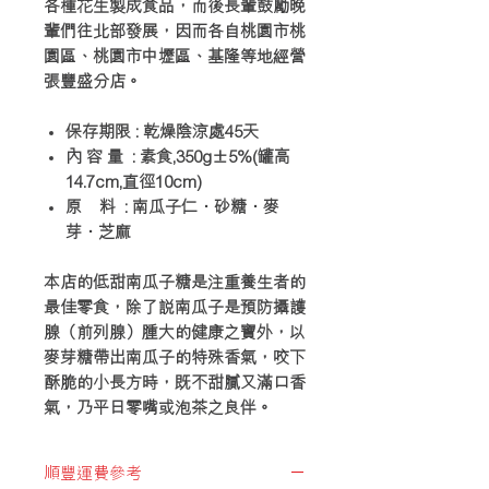
各種花生製成食品，而後長輩鼓勵晚
輩們往北部發展，因而各自桃園市桃
園區、桃園市中壢區、基隆等地經營
張豐盛分店。
保存期限 : 乾燥陰涼處45天
內 容 量 : 素食,350g±5%(罐高
14.7cm,直徑10cm)
原 料 : 南瓜子仁．砂糖．麥
芽．芝麻
本店的低甜南瓜子糖是注重養生者的
最佳零食，除了說南瓜子是預防攝護
腺（前列腺）腫大的健康之寶外，以
麥芽糖帶出南瓜子的特殊香氣，咬下
酥脆的小長方時，既不甜膩又滿口香
氣，乃平日零嘴或泡茶之良伴。
順豐運費參考