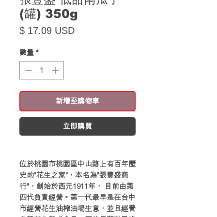
(罐) 350g
價格
$ 17.09 USD
數量
*
新增至購物車
立即購買
位於桃園市桃園區中山路上有百年歷
史的"花生之家"，本名為"張豐盛商
行"，創始於西元1911年， 目前由第
四代負責經營。第一代最早是在台中
市經營花生油榨油場生意，並且經營