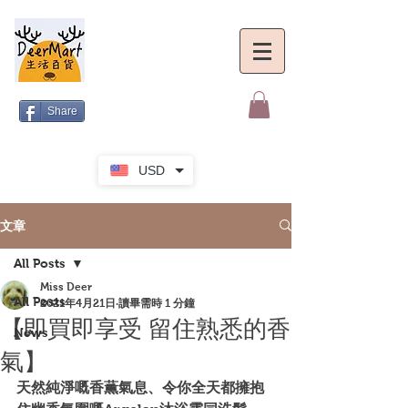
Share
USD
文章
All Posts
Miss Deer
All Posts
2021年4月21日
讀畢需時 1 分鐘
【即買即享受 留住熟悉的香
News
氣】
天然純淨嘅香薫氣息、令你全天都擁抱