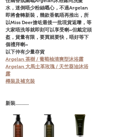
住幽香氛圍嘅Argelan沐浴露同洗髮
水，迷倒唔少粉絲嘅心，不過Argelan
即將會轉新裝，幾款香氣唔再推出，所
以Miss Deer搶咗最後一批現貨返嚟，等
大家唔洗等就即刻可以享受喇~但戴定頭
盔，貨量有限，要買就要快，唔好等下
個禮拜喇~
以下仲有少量存貨
Argelan 茶樹 / 葡萄柚清爽型沐浴露
Argelan 大馬士革玫瑰 / 天竺葵油沐浴
露
樽裝及補充裝
新裝...........