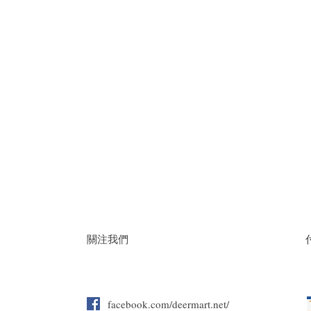
關注我們
facebook.com/deermart.net/