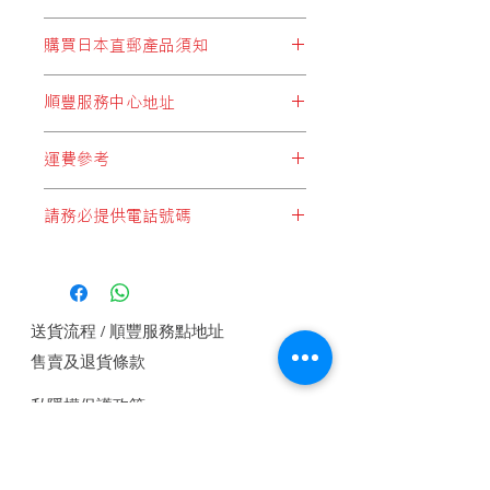
※包裝設計等如有變更，恕不另行通
購買日本直郵產品須知
知。
顧客於購買結帳時，所選擇運費設定
順豐服務中心地址
* 必須選擇以下兩個:
順豐站地址
"日本直郵至順豐站取件"
或
"日本集運至
運費參考
順便智能櫃地址
香港(香港段運費自付)"
順豐服務點地址
*請注意，運費計算不足一公斤亦是一
順豐速運服務中心地址
請務必提供電話號碼
公斤計算*
* 切勿選擇:
*每件產品重量以本公司設定為準*
"本地發貨商品"
，此設定為於香港發貨
如未能提供電話號碼順豐快遞是不會接
*顧客購物時於購物車內會自動計算整
的產品，客戶如錯誤選擇這設定，本公
收郵件, 請務必提供電話號碼.
體重量及運費*
司將會代客改為
"香港段運費自付"
方式
1 JAN, 2018
付運， 即香港本土運費將由順豐發
送貨流程 / 順豐服務點地址
出，顧客收件自行付香港段運費。
本
公
售賣及退貨條款
司或要求補回運費差價。
日本直郵至
(順豐站取件)或(工商業
私隱權保護政策
樓宇)
付款方式
0-1kg
HK$50
聯繫我們